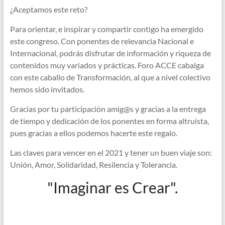
¿Aceptamos este reto?
o
e
e
t
Para orientar, e inspirar y compartir contigo ha emergido
k
r
este congreso. Con ponentes de relevancia Nacional e
d
s
Internacional, podrás disfrutar de información y riqueza de
contenidos muy variados y prácticas. Foro ACCE cabalga
I
A
con este caballo de Transformación, al que a nivel colectivo
hemos sido invitados.
n
p
Gracias por tu participación amig@s y gracias a la entrega
p
de tiempo y dedicación de los ponentes en forma altruista,
pues gracias a ellos podemos hacerte este regalo.
Las claves para vencer en el 2021 y tener un buen viaje son:
Unión, Amor, Solidaridad, Resilencia y Tolerancia.
"Imaginar es Crear".