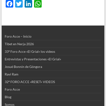
F
T
Li
W
ac
w
n
h
e
itt
k
at
b
er
e
s
o
dI
A
Foro Acce – Inicio
o
n
p
Tíbet en Nerja 2026
k
p
33º Foro Acce «El Grial» los videos
Entrevistas y Presentaciones «El Grial»
Josué Bonnín de Góngora
Ravi Ram
32º FORO ACCE «RESET» VIDEOS
Foro Acce
Blog
Somos