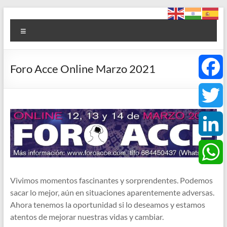
Saltar
Foro
al
Menú
contenido
ACCE
Arte
Foro Acce Online Marzo 2021
+
Cultura
F
+
Ciencia
a
T
+
Espiritualidad
c
w
L
e
i
i
W
Vivimos momentos fascinantes y sorprendentes. Podemos
b
sacar lo mejor, aún en situaciones aparentemente adversas.
t
n
h
Ahora tenemos la oportunidad si lo deseamos y estamos
o
atentos de mejorar nuestras vidas y cambiar.
t
k
a