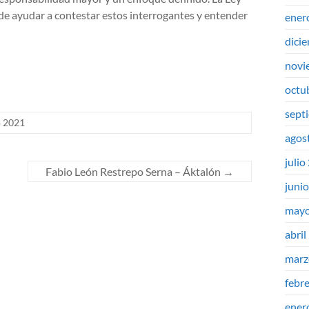
ede ayudar a contestar estos interrogantes y entender
ener
dici
novi
octu
sept
o 2021
agos
julio
Fabio León Restrepo Serna – Áktalón
→
juni
mayo
abril
marz
febr
ener