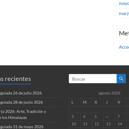
mayo
marz
Me
Acce
s recientes
guiada 26 de julio 2026
agosto 2026
guiada 28 de junio 2026
L
M
X
J
V
rja 2026: Arte, Tradición y
3
4
5
6
7
e los Himalayas
10
11
12
13
14
 guiada 31 de mayo 2026