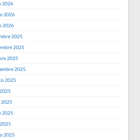
 2026
o
e
e
t
o 2026
k
r
o 2026
d
s
embre 2025
I
A
embre 2025
n
bre 2025
p
iembre 2025
p
to 2025
 2025
o 2025
 2025
 2025
o 2025