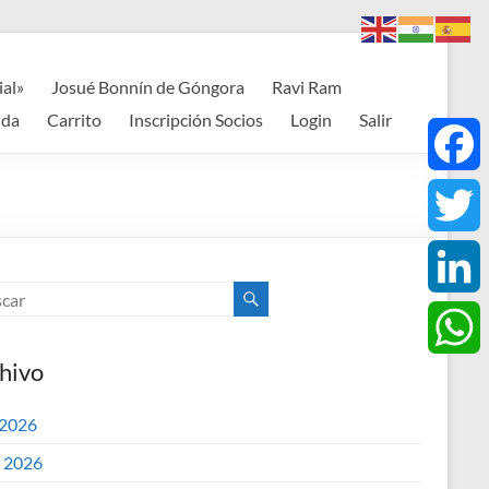
ial»
Josué Bonnín de Góngora
Ravi Ram
nda
Carrito
Inscripción Socios
Login
Salir
F
a
T
c
w
L
e
i
hivo
i
W
b
t
n
 2026
h
o
o 2026
t
k
a