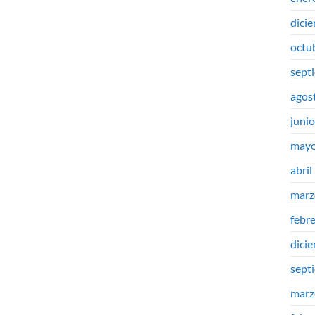
dici
octu
sept
agos
juni
mayo
abril
marz
febr
dici
sept
marz