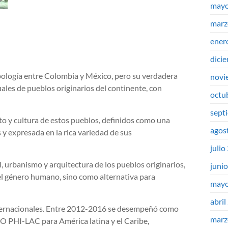
mayo
marz
ener
dici
pología entre Colombia y México, pero su verdadera
novi
ales de pueblos originarios del continente, con
octu
sept
o y cultura de estos pueblos, definidos como una
agos
y expresada en la rica variedad de sus
julio
 urbanismo y arquitectura de los pueblos originarios,
juni
el género humano, sino como alternativa para
mayo
abril
internacionales. Entre 2012-2016 se desempeñó como
marz
 PHI-LAC para América latina y el Caribe,