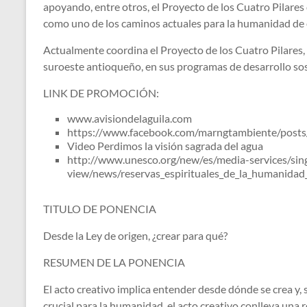
apoyando, entre otros, el Proyecto de los Cuatro Pilar
como uno de los caminos actuales para la humanidad de 
Actualmente coordina el Proyecto de los Cuatro Pilares,
suroeste antioqueño, en sus programas de desarrollo soste
LINK DE PROMOCIÓN:
www.avisiondelaguila.com
https://www.facebook.com/marngtambiente/pos
Video Perdimos la visión sagrada del agua
http://www.unesco.org/new/es/media-services/sin
view/news/reservas_espirituales_de_la_humanidad
TITULO DE PONENCIA
Desde la Ley de origen, ¿crear para qué?
RESUMEN DE LA PONENCIA
El acto creativo implica entender desde dónde se crea y,
crucial para la humanidad, el acto creativo conlleva una