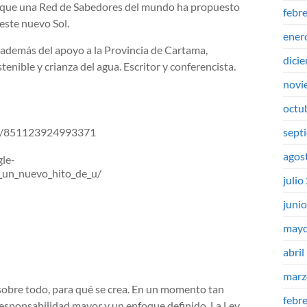
es que una Red de Sabedores del mundo ha propuesto
febr
este nuevo Sol.
ener
 además del apoyo a la Provincia de Cartama,
dici
nible y crianza del agua. Escritor y conferencista.
novi
octu
sept
ts/851123924993371
agos
gle-
_un_nuevo_hito_de_u/
julio
juni
mayo
abril
marz
 sobre todo, para qué se crea. En un momento tan
febr
 responsabilidad mayor y un enfoque definido. La Ley