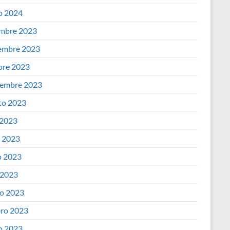
o 2024
embre 2023
embre 2023
bre 2023
iembre 2023
to 2023
 2023
o 2023
 2023
 2023
o 2023
ero 2023
o 2023