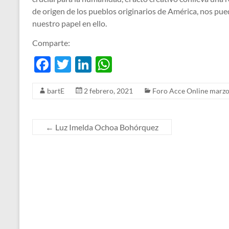
de origen de los pueblos originarios de América, nos pu
nuestro papel en ello.
Comparte:
F
T
Li
W
ac
w
n
h
bartE
2 febrero, 2021
Foro Acce Online marz
e
itt
k
at
b
er
e
s
o
dI
A
←
Luz Imelda Ochoa Bohórquez
o
n
p
k
p