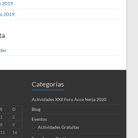
 2019
o 2019
ta
der
Categorías
Actividades XXII Foro Acce Nerja 2020
S
D
Blog
1
2
Eventos
8
9
Actividades Gratuitas
15
16