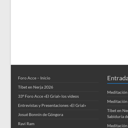
Entrada
Foro Acce – Inicio
Tíbet en Nerja 2026
Meditación 
33º Foro Acce «El Grial» los videos
Meditación 
Entrevistas y Presentaciones «El Grial»
Tíbet en Ne
Josué Bonnín de Góngora
Sabiduría d
Ravi Ram
Meditación