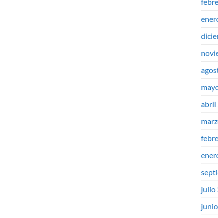
febr
ener
dici
novi
agos
mayo
abril
marz
febr
ener
sept
julio
juni