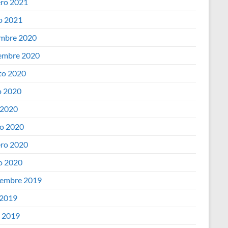
ero 2021
o 2021
embre 2020
embre 2020
to 2020
 2020
 2020
o 2020
ero 2020
o 2020
iembre 2019
 2019
o 2019