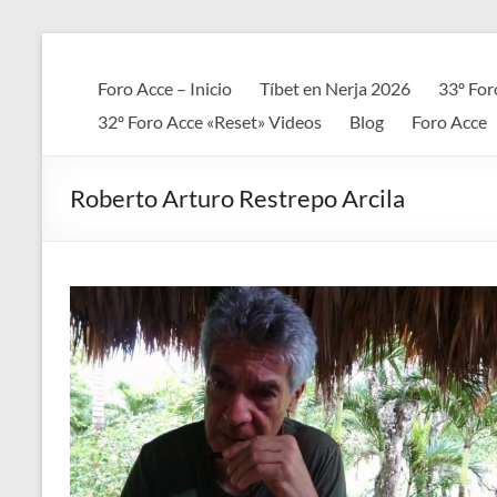
Saltar
al
Foro
contenido
Foro Acce – Inicio
Tíbet en Nerja 2026
33º For
ACCE
32º Foro Acce «Reset» Videos
Blog
Foro Acce
Arte
+
Roberto Arturo Restrepo Arcila
Cultura
+
Ciencia
+
Espiritualidad