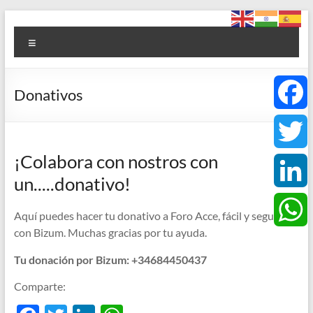
Saltar
Foro
al
Menú
contenido
ACCE
Arte
Donativos
+
Cultura
F
+
Ciencia
¡Colabora con nostros con
a
T
+
un.....donativo!
Espiritualidad
c
w
L
Aquí puedes hacer tu donativo a Foro Acce, fácil y seguro
e
i
con Bizum. Muchas gracias por tu ayuda.
i
W
Tu donación por Bizum: +34684450437
b
t
n
h
Comparte:
o
t
k
a