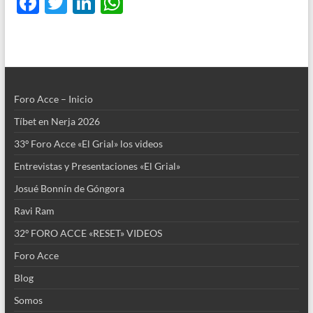
F
T
Li
W
o
ac
w
n
h
e
e
t
e
itt
k
at
k
r
d
b
er
e
s
s
o
dI
A
I
A
Foro Acce – Inicio
o
n
p
Tíbet en Nerja 2026
n
k
p
p
33º Foro Acce «El Grial» los videos
p
Entrevistas y Presentaciones «El Grial»
Josué Bonnín de Góngora
Ravi Ram
32º FORO ACCE «RESET» VIDEOS
Foro Acce
Blog
Somos