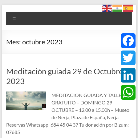
Saltar
Foro
al
Menú
contenido
ACCE
Arte
Mes:
octubre 2023
+
Cultura
F
+
Ciencia
Meditación guiada 29 de Octubre
a
T
+
2023
Espiritualidad
c
w
L
MEDITACIÓN GUIADA Y TALLER
e
i
GRATUITO – DOMINGO 29
i
W
OCTUBRE – 12.00 a 15.00h – Museo
b
t
de Nerja, Plaza de España, Nerja
n
h
Reservas Whatsapp: 684 45 04 37 Tu donación por Bizum:
o
t
07685
k
a