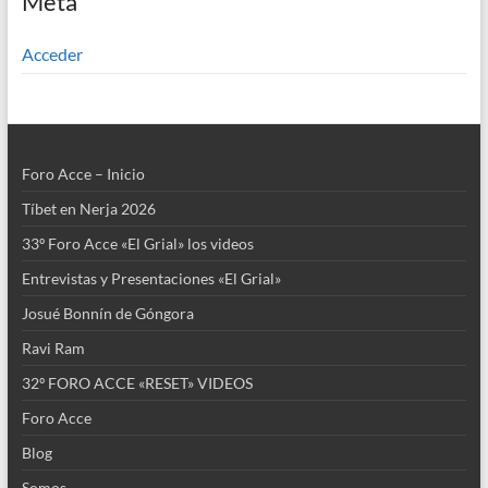
Meta
Acceder
Foro Acce – Inicio
Tíbet en Nerja 2026
33º Foro Acce «El Grial» los videos
Entrevistas y Presentaciones «El Grial»
Josué Bonnín de Góngora
Ravi Ram
32º FORO ACCE «RESET» VIDEOS
Foro Acce
Blog
Somos