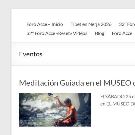
Saltar
al
Foro
contenido
Foro Acce – Inicio
Tíbet en Nerja 2026
33º For
ACCE
32º Foro Acce «Reset» Videos
Blog
Foro Acce
Arte
+
Eventos
Cultura
+
Ciencia
+
Meditación Guiada en el MUSEO d
Espiritualidad
El SÁBADO 25 de
en EL MUSEO DE