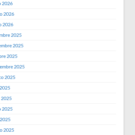
 2026
o
e
e
t
o 2026
k
r
o 2026
d
s
embre 2025
I
A
embre 2025
n
bre 2025
p
iembre 2025
p
to 2025
 2025
o 2025
 2025
 2025
o 2025