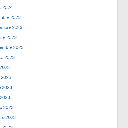
o 2024
embre 2023
embre 2023
bre 2023
iembre 2023
to 2023
 2023
o 2023
 2023
 2023
o 2023
ero 2023
o 2023