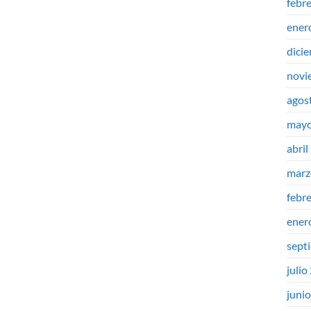
febr
ener
dici
novi
agos
mayo
abril
marz
febr
ener
sept
julio
juni