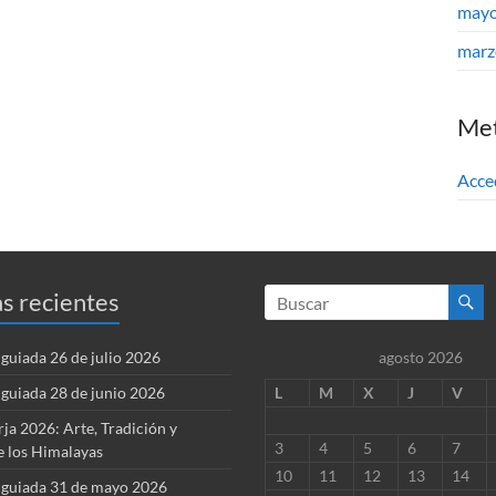
mayo
marz
Me
Acce
s recientes
guiada 26 de julio 2026
agosto 2026
guiada 28 de junio 2026
L
M
X
J
V
rja 2026: Arte, Tradición y
3
4
5
6
7
e los Himalayas
10
11
12
13
14
 guiada 31 de mayo 2026