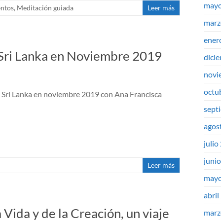
mayo
ntos
,
Meditación guiada
Leer más
marz
ener
 Sri Lanka en Noviembre 2019
dici
novi
octu
 a Sri Lanka en noviembre 2019 con Ana Francisca
sept
agos
julio
juni
Leer más
mayo
abril
 Vida y de la Creación, un viaje
marz