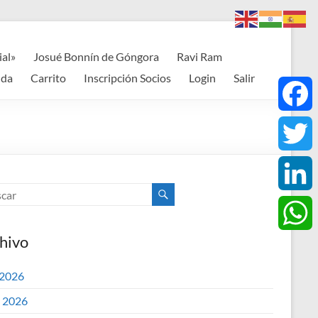
ial»
Josué Bonnín de Góngora
Ravi Ram
nda
Carrito
Inscripción Socios
Login
Salir
F
a
T
c
w
L
e
i
hivo
i
W
b
t
n
 2026
h
o
o 2026
t
k
a