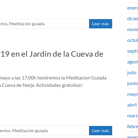
ener
dici
ntos
,
Meditación guiada
Leer más
novi
octu
sept
9 en el Jardín de la Cueva de
agos
julio
 mayo a las 17.00h tendremos la Meditacion Guiada
juni
a Cueva de Nerja. Actividades gratuitas!
mayo
abril
marz
febr
entos
,
Meditación guiada
Leer más
ener