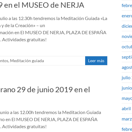
019 en el MUSEO de NERJA
febr
ener
julio a las 12.30h tendremos la Meditación Guiada «La
a y de la Creación» – un
dici
formación en El MUSEO DE NERJA, PLAZA DE ESPAÑA
novi
ctividades gratuitas!
octu
sept
ntos
,
Meditación guiada
Leer más
agos
julio
rano 29 de junio 2019 en el
juni
mayo
abril
junio a las 12.00h tendremos la Meditacion Guiada
marz
erano en El MUSEO DE NERJA, PLAZA DE ESPAÑA
ctividades gratuitas!
febr