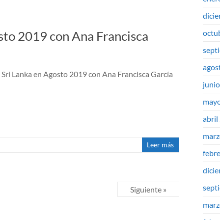
dici
octu
osto 2019 con Ana Francisca
sept
agos
 a Sri Lanka en Agosto 2019 con Ana Francisca García
juni
mayo
abril
marz
Leer más
febr
dici
sept
Siguiente »
marz