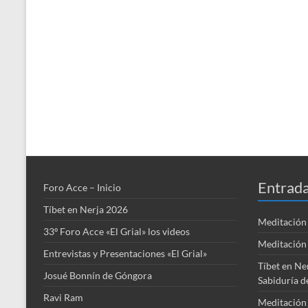
Entrada
Foro Acce – Inicio
Tíbet en Nerja 2026
Meditación 
33º Foro Acce «El Grial» los videos
Meditación 
Entrevistas y Presentaciones «El Grial»
Tíbet en Ne
Josué Bonnín de Góngora
Sabiduría d
Ravi Ram
Meditación