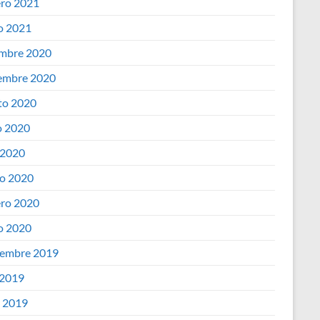
ero 2021
o 2021
embre 2020
embre 2020
to 2020
 2020
 2020
o 2020
ero 2020
o 2020
iembre 2019
 2019
o 2019