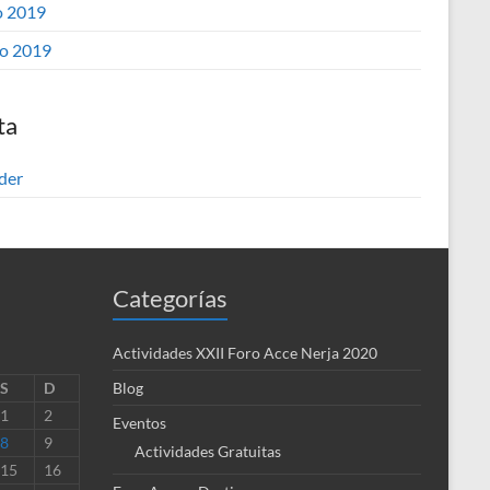
 2019
o 2019
ta
der
Categorías
Actividades XXII Foro Acce Nerja 2020
S
D
Blog
1
2
Eventos
8
9
Actividades Gratuitas
15
16