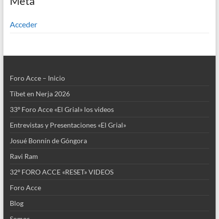
Meta
Acceder
Foro Acce – Inicio
Tíbet en Nerja 2026
33º Foro Acce «El Grial» los videos
Entrevistas y Presentaciones «El Grial»
Josué Bonnín de Góngora
Ravi Ram
32º FORO ACCE «RESET» VIDEOS
Foro Acce
Blog
Somos