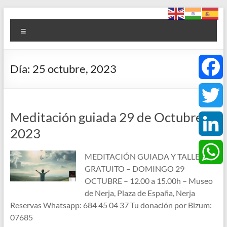
Saltar
Foro
al
Menú
contenido
ACCE
Arte
Día:
25 octubre, 2023
+
Cultura
F
+
Ciencia
Meditación guiada 29 de Octubre
a
T
+
2023
Espiritualidad
c
w
L
MEDITACIÓN GUIADA Y TALLER
e
i
GRATUITO – DOMINGO 29
i
W
OCTUBRE – 12.00 a 15.00h – Museo
b
t
de Nerja, Plaza de España, Nerja
n
h
Reservas Whatsapp: 684 45 04 37 Tu donación por Bizum:
o
t
07685
k
a