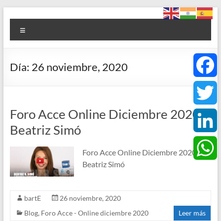
Saltar
Foro
al
Menú
contenido
ACCE
Arte
Día:
26 noviembre, 2020
+
Cultura
F
+
Ciencia
Foro Acce Online Diciembre 2020 –
a
T
+
Beatriz Simó
Espiritualidad
c
w
L
Foro Acce Online Diciembre 2020 –
e
i
Beatriz Simó
i
W
b
t
n
h
bartE
26 noviembre, 2020
o
t
Blog
,
Foro Acce - Online diciembre 2020
Leer más
k
a