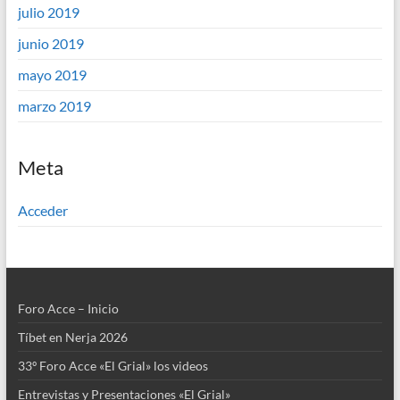
julio 2019
junio 2019
mayo 2019
marzo 2019
Meta
Acceder
Foro Acce – Inicio
Tíbet en Nerja 2026
33º Foro Acce «El Grial» los videos
Entrevistas y Presentaciones «El Grial»