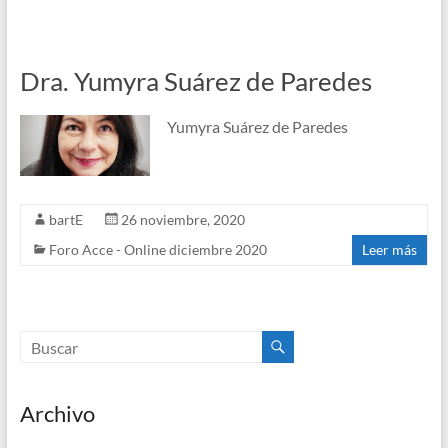
o
e
e
t
k
Dra. Yumyra Suárez de Paredes
r
d
s
Yumyra Suárez de Paredes
I
A
n
p
bartE
26 noviembre, 2020
p
Foro Acce - Online diciembre 2020
Leer más
Archivo