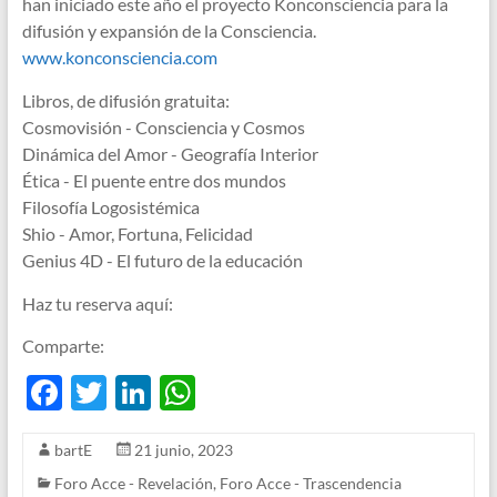
han iniciado este año el proyecto Konconsciencia para la
difusión y expansión de la Consciencia.
www.konconsciencia.com
Libros, de difusión gratuita:
Cosmovisión - Consciencia y Cosmos
Dinámica del Amor - Geografía Interior
Ética - El puente entre dos mundos
Filosofía Logosistémica
Shio - Amor, Fortuna, Felicidad
Genius 4D - El futuro de la educación
Haz tu reserva aquí:
Comparte:
F
T
Li
W
ac
w
n
h
bartE
21 junio, 2023
e
itt
k
at
Foro Acce - Revelación
,
Foro Acce - Trascendencia