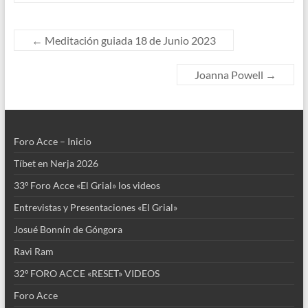
b
er
e
s
o
dI
A
o
n
p
←
Meditación guiada 18 de Junio 2023
k
p
Joanna Powell
→
Foro Acce – Inicio
Tíbet en Nerja 2026
33º Foro Acce «El Grial» los videos
Entrevistas y Presentaciones «El Grial»
Josué Bonnín de Góngora
Ravi Ram
32º FORO ACCE «RESET» VIDEOS
Foro Acce