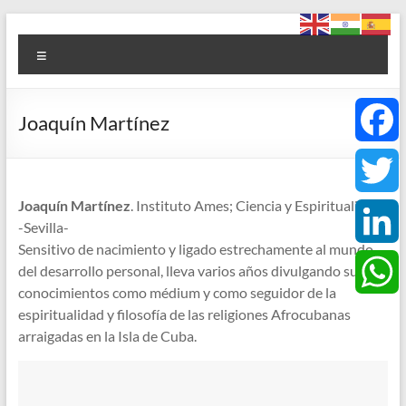
Saltar
Foro
al
Menú
contenido
ACCE
Arte
Joaquín Martínez
+
Cultura
F
+
Ciencia
Joaquín Martínez
. Instituto Ames; Ciencia y Espiritualidad
a
T
+
-Sevilla-
Espiritualidad
Sensitivo de nacimiento y ligado estrechamente al mundo
c
w
L
del desarrollo personal, lleva varios años divulgando sus
conocimientos como médium y como seguidor de la
e
i
i
espiritualidad y filosofía de las religiones Afrocubanas
W
arraigadas en la Isla de Cuba.
b
t
n
h
o
t
k
a