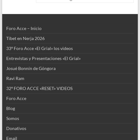
k
p
Foro Acce – Inicio
Tíbet en Nerja 2026
33º Foro Acce «El Grial» los videos
Entrevistas y Presentaciones «El Grial»
Josué Bonnín de Góngora
Ravi Ram
32º FORO ACCE «RESET» VIDEOS
Foro Acce
Blog
Somos
Donativos
Email