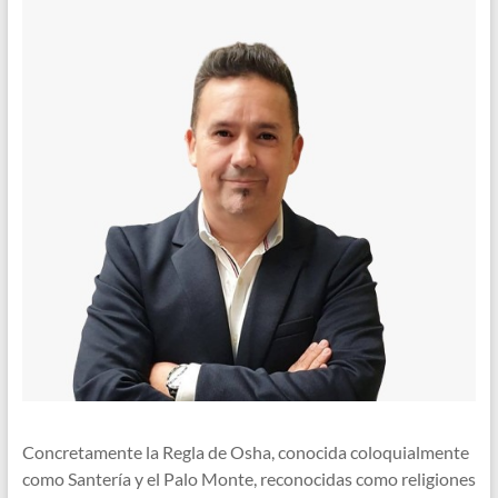
o
e
e
t
k
r
d
s
I
A
n
p
p
Concretamente la Regla de Osha, conocida coloquialmente
como Santería y el Palo Monte, reconocidas como religiones