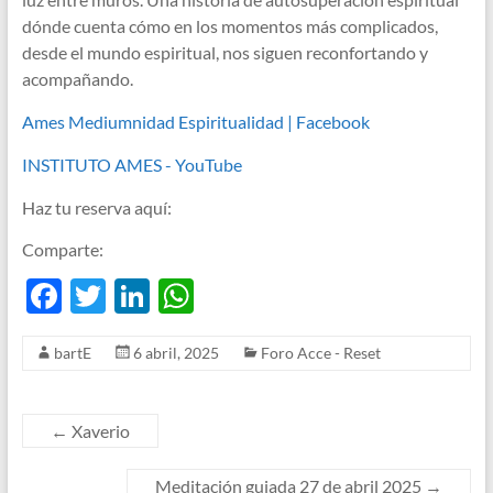
dónde cuenta cómo en los momentos más complicados,
desde el mundo espiritual, nos siguen reconfortando y
acompañando.
Ames Mediumnidad Espiritualidad | Facebook
INSTITUTO AMES - YouTube
Haz tu reserva aquí:
Comparte:
F
T
Li
W
ac
w
n
h
bartE
6 abril, 2025
Foro Acce - Reset
e
itt
k
at
b
er
e
s
o
dI
A
←
Xaverio
o
n
p
Meditación guiada 27 de abril 2025
→