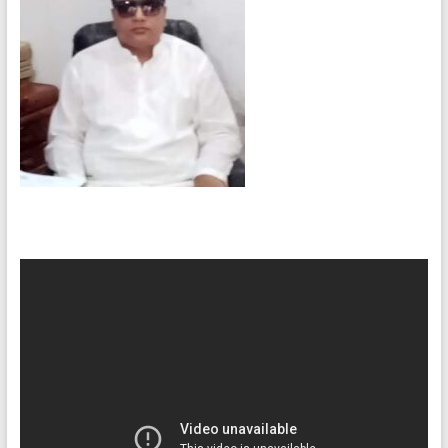
o
e
e
t
k
r
d
s
I
A
n
p
p