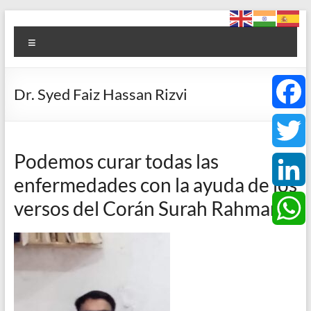
Saltar
Foro
al
Menú
contenido
ACCE
Arte
Dr. Syed Faiz Hassan Rizvi
+
Cultura
F
+
Ciencia
Podemos curar todas las
a
T
+
enfermedades con la ayuda de los
Espiritualidad
c
w
L
versos del Corán Surah Rahman
e
i
i
W
b
t
n
h
o
t
k
a