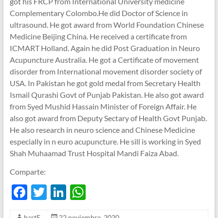
got his FRCP from International University medicine
Complementary Colombo.He did Doctor of Science in
ultrasound. He got award from World Foundation Chinese
Medicine Beijing China. He received a certificate from
ICMART Holland. Again he did Post Graduation in Neuro
Acupuncture Australia. He got a Certificate of movement
disorder from International movement disorder society of
USA. In Pakistan he got gold medal from Secretary Health
Ismail Qurashi Govt of Punjab Pakistan. He also got award
from Syed Mushid Hassain Minister of Foreign Affair. He
also got award from Deputy Sectary of Health Govt Punjab.
He also research in neuro science and Chinese Medicine
especially in n euro acupuncture. He sill is working in Syed
Shah Muhaamad Trust Hospital Mandi Faiza Abad.
Comparte:
F
T
Li
W
ac
w
n
h
bartE
22 noviembre, 2020