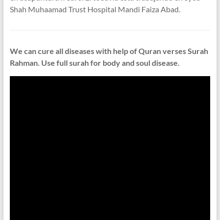
Shah Muhaamad Trust Hospital Mandi Faiza Abad.
We can cure all diseases with help of Quran verses Surah
Rahman. Use full surah for body and soul disease.