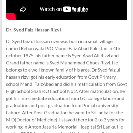
Dr. Syed Faiz Hassan Rizvi
Dr Syed faiz ul hassan rizvi was born in a small village
named Rehan wala P/O Mandi Faiz Abad Pakistan in 4th
october 1975. his father name is Syed Asad Ali Rizvi and
Grand father name is Syed Muhammad Ghoes Rizvi. He
belongs to a well known family of his area. Dr Syed faiz ul
hassan rizvi got his early education from Govt Primary
school Mandi FaizAbad and did his matriculation from Govt
High School Shah KOT School No 2. After matriculation, he
got his intermediate education from GC college lahore and
graduation and post graduation from Punjab university
Lahore. After Post Graduation he went to Sri lanka for the
M.D(Doctor of Medicine). I stayed there for 2 to 3 years for
working in Anton Jasuria Memorial Hospital Sri Lanka. He