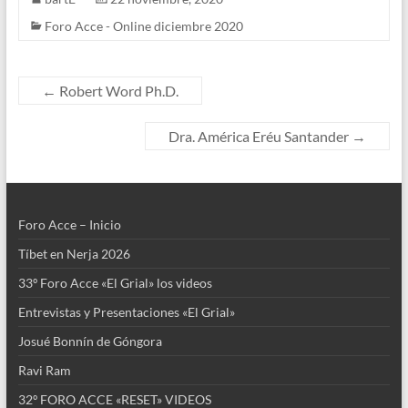
e
itt
k
at
Foro Acce - Online diciembre 2020
b
er
e
s
o
dI
A
o
n
p
←
Robert Word Ph.D.
k
p
Dra. América Eréu Santander
→
Foro Acce – Inicio
Tíbet en Nerja 2026
33º Foro Acce «El Grial» los videos
Entrevistas y Presentaciones «El Grial»
Josué Bonnín de Góngora
Ravi Ram
32º FORO ACCE «RESET» VIDEOS