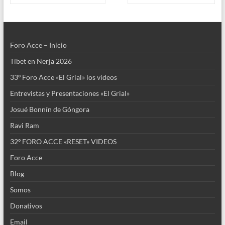
k
p
Foro Acce – Inicio
Tíbet en Nerja 2026
33º Foro Acce «El Grial» los videos
Entrevistas y Presentaciones «El Grial»
Josué Bonnín de Góngora
Ravi Ram
32º FORO ACCE «RESET» VIDEOS
Foro Acce
Blog
Somos
Donativos
Email