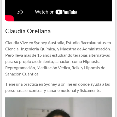
o
e
e
t
k
r
d
s
Claudia Orellana
I
A
Claudia Vive en Sydney Australia, Estudio Baccalauratus en
n
Ciencia, Ingeniería Química, y Maestría de Administración.
p
Pero lleva más de 15 años estudiando terapias alternativas
para su propio crecimiento, sanación, como Hipnosis,
p
Reprogramación, Meditación Védica, Reiki y Hipnosis de
Sanación Cuántica
Tiene una práctica en Sydney u online en donde ayuda a las
personas a encontrar y sanar emocional y físicamente.