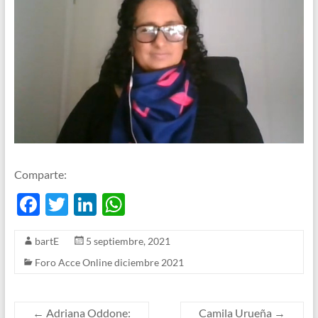
Comparte:
F
T
Li
W
ac
w
n
h
bartE
5 septiembre, 2021
e
itt
k
at
Foro Acce Online diciembre 2021
b
er
e
s
o
dI
A
o
n
p
←
Adriana Oddone:
Camila Urueña
→