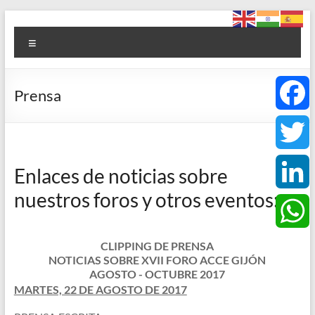
Saltar
Foro
al
Menú
contenido
ACCE
Arte
Prensa
+
Cultura
F
+
Ciencia
a
T
+
Enlaces de noticias sobre
Espiritualidad
c
nuestros foros y otros eventos:
w
L
e
i
i
W
CLIPPING DE PRENSA
NOTICIAS SOBRE XVII FORO ACCE GIJÓN
b
t
n
AGOSTO - OCTUBRE 2017
h
MARTES, 22 DE AGOSTO DE 2017
o
t
k
a