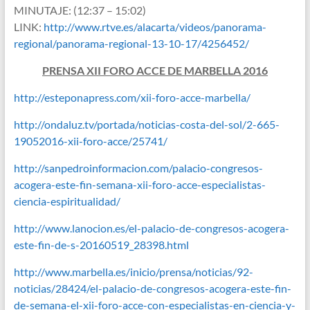
MINUTAJE: (12:37 – 15:02)
LINK:
http://www.rtve.es/alacarta/videos/panorama-
regional/panorama-regional-13-10-17/4256452/
PRENSA XII FORO ACCE DE MARBELLA 2016
http://esteponapress.com/xii-foro-acce-marbella/
http://ondaluz.tv/portada/noticias-costa-del-sol/2-665-
19052016-xii-foro-acce/25741/
http://sanpedroinformacion.com/palacio-congresos-
acogera-este-fin-semana-xii-foro-acce-especialistas-
ciencia-espiritualidad/
http://www.lanocion.es/el-palacio-de-congresos-acogera-
este-fin-de-s-20160519_28398.html
http://www.marbella.es/inicio/prensa/noticias/92-
noticias/28424/el-palacio-de-congresos-acogera-este-fin-
de-semana-el-xii-foro-acce-con-especialistas-en-ciencia-y-