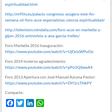
espiritualidad.html
http://m95tv.es/palacio-congresos-acogera-este-fin-
semana-xii-foro-acce-especialistas-ciencia-espiritualidad/
http://television.mindalia.com/foro-acce-en-marbella-y-
gijon-2016-entrevista-a-ana-garcia-trelles/
Foro Marbella 2016 Inauguración:
https://www.youtube.com/watch?v=UjDrixWPuOo
Foro 2014 Invierno agradecimiento
https://www.youtube.com/watch?v=pPo5QibeeA4
Foro 2013 Apertura con José Manuel Azcona Pastor:
https://www.youtube.com/watch?v=DYl1rsTNkPY
Comparte:
F
T
Li
W
ac
w
n
h