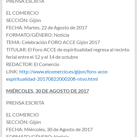
PRENSA ESCRITA
o
e
e
EL COMERCIO
t
SECCIÓN: Gijón
k
r
d
FECHA: Martes, 22 de Agosto de 2017
s
FORMATO/GÉNERO: Noticia
I
TEMA: Celebración FORO ACCE Gijón 2017
A
TITULAR: El Foro ACCE de espiritualidad regresa al recinto
n
ferial entre el 12 y el 14 de octubre
p
REDACTOR: El Comercio
LINK:
http://www.elcomercio.es/gijon/foro-acce-
p
espiritualidad-20170822000208-ntvo.html
MIÉRCOLES, 30 DE AGOSTO DE 2017
PRENSA ESCRITA
EL COMERCIO
SECCIÓN: Gijón
FECHA: Miércoles, 30 de Agosto de 2017
FORMATO/GÉNERO: Noticia