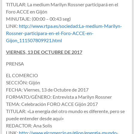
TITULAR: La medium Marilyn Rossner participará en el
Foro ACCE en Gijón
MINUTAJE: (00:00 – 00:43 seg)
LINK:
http://www.rtpa.es/sociedad:La-medium-Marilyn-
Rossner-participara-en-el-Foro-ACCE-en-
Gijon_111507809921.html
VIERNES, 13 DE OCTUBRE DE 2017
PRENSA
EL COMERCIO
SECCIÓN: Gijón
FECHA: Viernes, 13 de Octubre de 2017
FORMATO/GÉNERO: Entrevista a Marilyn Rossner
TEMA: Celebración FORO ACCE Gijón 2017
TITULAR: «La energía del otro mundo es diferente, pero se
puede entender desde aquí»
REDACTOR: Ana Solís
LINK:
http://www.elcomercio.es/gijon/energia-mundo-