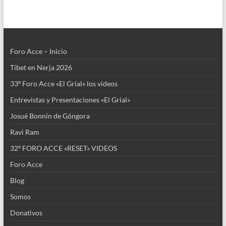
e
itt
k
at
b
er
e
s
o
dI
A
Foro Acce – Inicio
o
n
p
Tíbet en Nerja 2026
k
p
33º Foro Acce «El Grial» los videos
Entrevistas y Presentaciones «El Grial»
Josué Bonnín de Góngora
Ravi Ram
32º FORO ACCE «RESET» VIDEOS
Foro Acce
Blog
Somos
Donativos