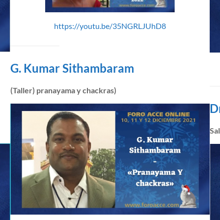
https://youtu.be/35NGRLJUhD8
G. Kumar Sithambaram
(Taller) pranayama y chackras)
D
Sal