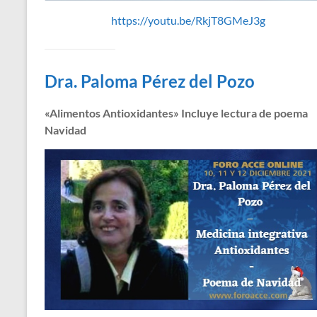
https://youtu.be/RkjT8GMeJ3g
Dra. Paloma Pérez del Pozo
«Alimentos Antioxidantes» Incluye lectura de poema
Navidad