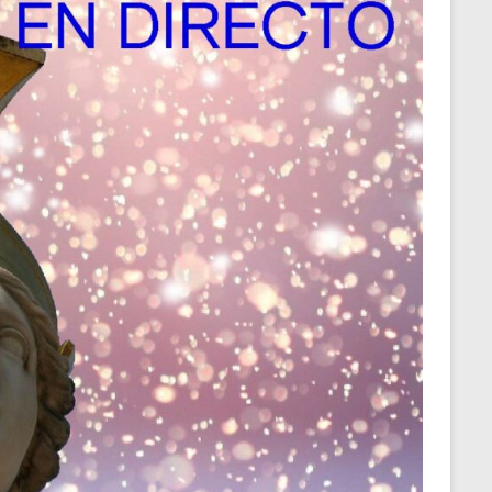
o
e
e
t
k
r
d
s
I
A
n
p
p