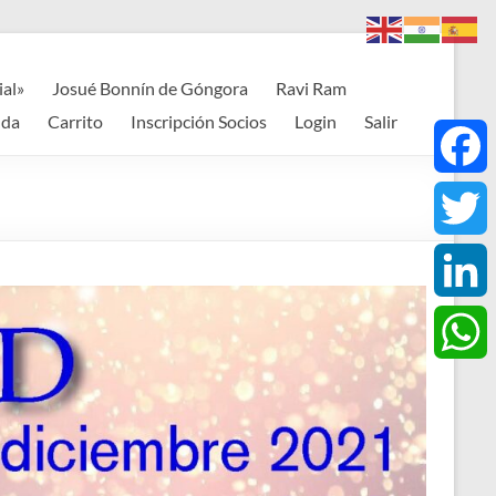
ial»
Josué Bonnín de Góngora
Ravi Ram
nda
Carrito
Inscripción Socios
Login
Salir
F
a
T
c
w
L
e
i
i
W
b
t
n
h
o
t
k
a