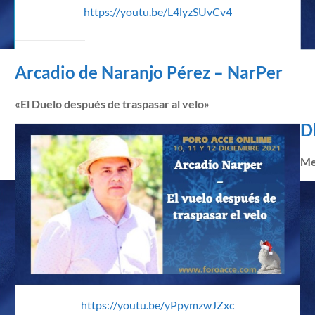
https://youtu.be/L4lyzSUvCv4
Arcadio de Naranjo Pérez – NarPer
«El Duelo después de traspasar al velo»
D
Me
https://youtu.be/yPpymzwJZxc