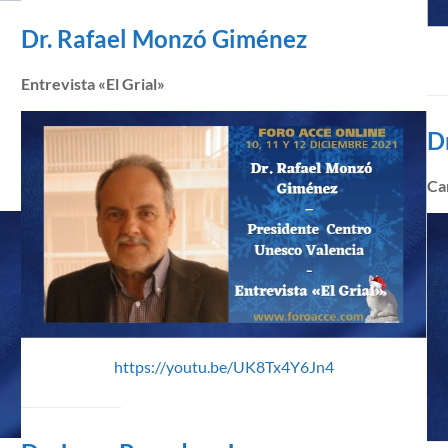
Dr. Rafael Monzó Giménez
Entrevista «El Grial»
D
Ca
https://youtu.be/UK8Tx4Y6Jn4