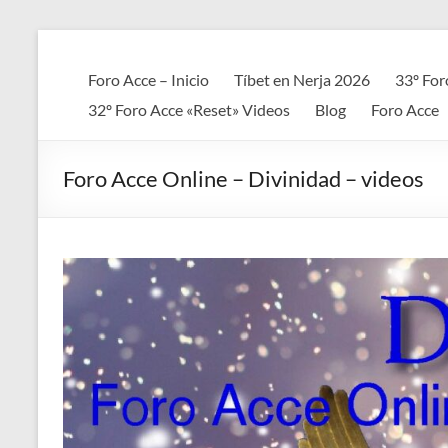
Saltar
al
Foro
contenido
Foro Acce – Inicio
Tíbet en Nerja 2026
33º For
ACCE
32º Foro Acce «Reset» Videos
Blog
Foro Acce
Arte
+
Foro Acce Online – Divinidad – videos
Cultura
+
Ciencia
+
Espiritualidad