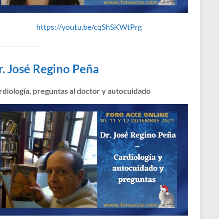
https://youtu.be/cqShSKWtPrg
r. José Regino Peña
rdiología, preguntas al doctor y autocuidado